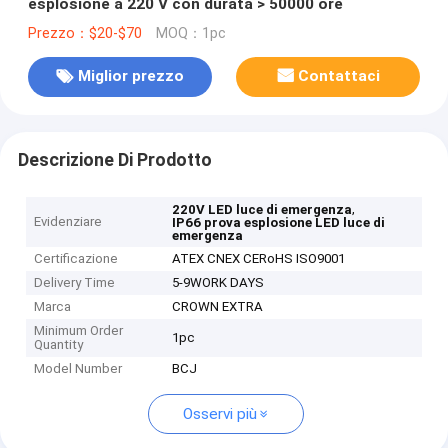
esplosione a 220 V con durata > 50000 ore
Prezzo：$20-$70
MOQ：1pc
Miglior prezzo
Contattaci
Descrizione Di Prodotto
,
220V LED luce di emergenza
Evidenziare
IP66 prova esplosione LED luce di
emergenza
Certificazione
ATEX CNEX CERoHS ISO9001
Delivery Time
5-9WORK DAYS
Marca
CROWN EXTRA
Minimum Order
1pc
Quantity
Model Number
BCJ
Osservi più