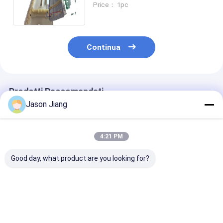
Price： 1pc
Continua
Prodotti Raccomandati
Jason Jiang
4:21 PM
Good day, what product are you looking for?
Luce di emergenza
Luci di Emergenza
Tempo di eme
antideflagrante da
Antideflagranti BCJ
180 Min Lampa
parete/soffitto con
Tempo di Emergenza
emergenza
CRI Ra70 e CCT da
180 Minuti Soluzione
antideflagrant
4500 a 6500K per
Durevole e di
Montaggio a
Miglior prezzo
Miglior prezzo
Miglior pr