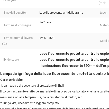
(ra>):
Tipo dell'oggetto:
Luce fluorescente antideflagrante
tubo:
5~7days
Termine di consegna:
Materi
Temperatura di lavoro
-25℃ - 45℃
Certifi
(℃):
Luce fluorescente protetta contro le esplo
Luce fluorescente protetta contro le esplo
Evidenziare:
illuminazione fluorescente 590mm dell'ex 
Lampada ignifuga della luce fluorescente protetta contro le 
Caratteristiche:
1.
Lampada delle coperture di protezione di Shell
Il corpo trasparente è fatto del materiale di rinforzo del carbonato, che ha le caratter
resistenza ad alta temperatura, della resistenza al freddo, ecc.
2. lunga vita, decadimento leggero completo
Ha controllo leggero più preciso, alta efficienza della luce, più in conformità con 