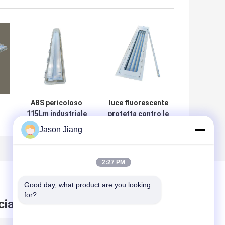
ABS pericoloso
luce fluorescente
115Lm industriale
protetta contro le
W di area della
esplosioni di
Jason Jiang
m
luce protetta
plastica completa
contro le
3ft di 6000K
esplosioni della
CRI70 5ft lineari
2:27 PM
metropolitana
1x48
Good day, what product are you looking 
for?
ciare messaggio