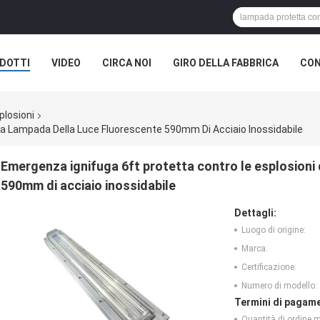
DOTTI
VIDEO
CIRCA NOI
GIRO DELLA FABBRICA
CON
plosioni
lla Lampada Della Luce Fluorescente 590mm Di Acciaio Inossidabile
Emergenza ignifuga 6ft protetta contro le esplosioni 
590mm di acciaio inossidabile
Dettagli:
Luogo di origine:
Marca:
Certificazione:
Numero di modello:
Termini di pagame
Quantità di ordine 