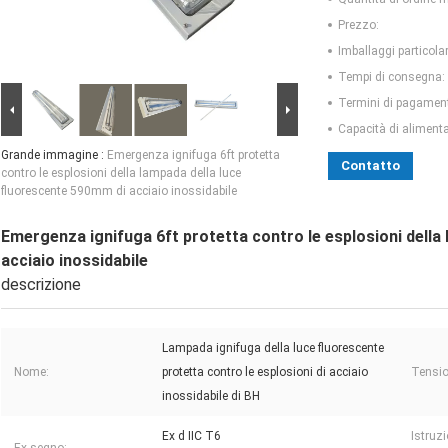
Prezzo:
Imballaggi particolar
Tempi di consegna:
Termini di pagamen
Capacità di aliment
Grande immagine :
Emergenza ignifuga 6ft protetta
Contatto
contro le esplosioni della lampada della luce
fluorescente 590mm di acciaio inossidabile
Emergenza ignifuga 6ft protetta contro le esplosioni della
acciaio inossidabile
descrizione
Lampada ignifuga della luce fluorescente
Nome:
protetta contro le esplosioni di acciaio
Tensio
inossidabile di BH
Ex d IIC T6
Istruz
Ex segno: