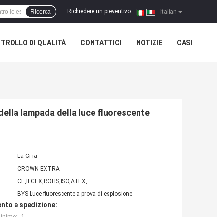
Richiedere un preventivo
Ricerca
|
Italian
TROLLO DI QUALITÀ
CONTATTICI
NOTIZIE
CASI
della lampada della luce fluorescente
La Cina
CROWN EXTRA
CE,IECEX,ROHS,ISO,ATEX,
BYS-Luce fluorescente a prova di esplosione
nto e spedizione:
minimo:
1