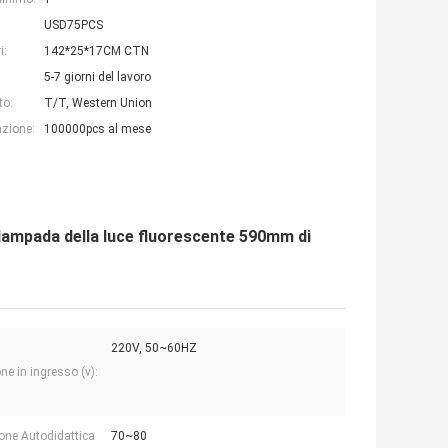
USD75PCS
i:
142*25*17CM CTN
5-7 giorni del lavoro
to:
T/T, Western Union
azione:
100000pcs al mese
 lampada della luce fluorescente 590mm di
220V, 50~60HZ
ne in ingresso (v):
ione Autodidattica
70~80