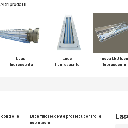
Altri prodotti
Luce
Luce
nuova LED luce
fluorescente
fluorescente
fluorescente
protetta contro le
protetta contro le
ignifuga di
esplosioni 600mm
esplosioni
spedizione 0.6
della stazione di
d'attaccatura 5ft
del soffitto di
servizio dell'olio
IP67 gemellato
2021 1,2 m.
1200mm 900mm
2ft 3ft 4ft 1.2M
Tri Proof Garage
Las
 contro le
Luce fluorescente protetta contro le
esplosioni