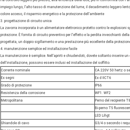
impiego lungo, l'alto tasso di manutenzione del lume, il decadimento leggero lento,
colore acceso, il risparmio energetico e la protezione dell'ambiente
3. progettazione di circuito unica
La zavorra incorporata è un alimentatore elettronico protetto contro le esplosioni spe
protezione. È fornita di circuito preventivo per l'effetto e la perdita invecchianti de
progettata, un doppio sigillamento e una prestazione più eccellente della protezion
4. manutenzione semplice ed installazione facile
La manutenzione è semplice. Nell'aprirti e chiudendoti, dovete soltanto inserire un 
dell'installazione, possono essere inclusi ed installazione del soffitto.
Corrente nominale
CA 220V 50 hertz o se
Ex segni
Ex d IICT6
Grado di protezione
IP66
Resistenza della corrosione
WF1. WF2
Metropolitana
Perno del recipiente T
Bi-perno T5 fluorescen
LED Lihgt
Ghiandole di cavo
G3/4 o secondo i requi