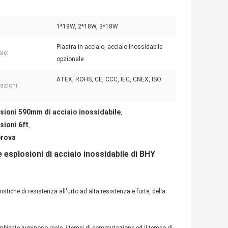
1*18W, 2*18W, 3*18W
Piastra in acciaio, acciaio inossidabile
ale:
opzionale
ATEX, ROHS, CE, CCC, IEC, CNEX, ISO
cazioni:
sioni 590mm di acciaio inossidabile
,
sioni 6ft
,
prova
esplosioni di acciaio inossidabile di BHY
istiche di resistenza all'urto ad alta resistenza e forte, della
l'ambiente luminoso reale, i tempi di commutazione ed il tempo di