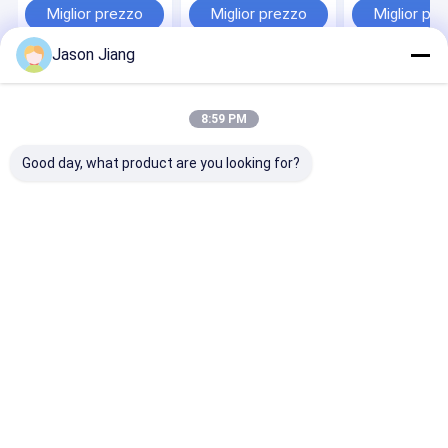
certificata per il
per il montaggio a
industriali
Miglior prezzo
Miglior prezzo
Miglior pr
montaggio a parete e
soffitto di parete in
pericolose
soffitto adatta
applicazioni in
Illuminazione 
Jason Jiang
all'illuminazione
atmosfera esplosiva
uscita di eme
delle zone pericolose
e alla conformità
Casa
Circa noi
Contattaci
Desktop Site
alla sicurezza
Mappa del sito
Privacy Policy
8:59 PM
Qualità
Illuminazione protetta contro le esplosioni del LED
Fabbrica
cinese.Copyright © 2026 crown extra lighting co. ltd. All Rights
Good day, what product are you looking for?
Reserved.
Casa
Prodotti
Video