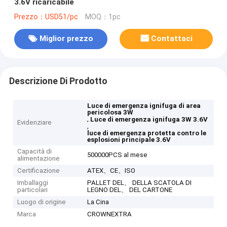
3.6V ricaricabile
Prezzo：USD51/pc
MOQ：1pc
Miglior prezzo
Contattaci
Descrizione Di Prodotto
Luce di emergenza ignifuga di area
pericolosa 3W
,
Luce di emergenza ignifuga 3W 3.6V
Evidenziare
,
luce di emergenza protetta contro le
esplosioni principale 3.6V
Capacità di
500000PCS al mese
alimentazione
Certificazione
ATEX、CE、ISO
Imballaggi
PALLET DEL、 DELLA SCATOLA DI
particolari
LEGNO DEL、 DEL CARTONE
Luogo di origine
La Cina
Marca
CROWNEXTRA