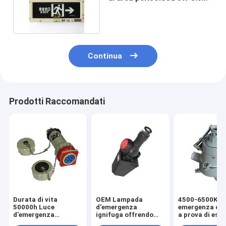
ricaricabile
Continua
Prodotti Raccomandati
Durata di vita
OEM Lampada
4500-6500K luc
50000h Luce
d'emergenza
emergenza di 
d'emergenza
ignifuga offrendo
a prova di esp
ignifuga BCJ
CRI Ra≥70 Perfetto
OEM adatte al