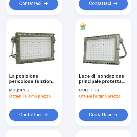
Contattaci
Contattaci
La posizione
Luce di inondazione
pericolosa funziona
principale protetta
la luce di inondazione
contro le esplosioni
MOQ:
1PCS
MOQ:
1PCS
protetta contro le
temporanea
Ottieni l'ultimo prezzo
Ottieni l'ultimo prezzo
esplosioni del LED
all'aperto Ip65 100w
50W 150W 200W
con il piatto di
impermeabile
alluminio
Contattaci
Contattaci