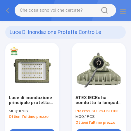
Luce Di Inondazione Protetta Contro Le
Esplosioni Del LED
(666)
Luce di inondazione
ATEX IECEx ha
principale protetta
condotto la lampada
contro le esplosioni
protetta contro le
MOQ:
1PCS
Prezzo:
USD129-USD183
di area pericolosa
esplosioni alto 50W
Ottieni l'ultimo prezzo
MOQ:
1PCS
100w Ip65
luminoso 150W 200W
250Watts
Ottieni l'ultimo prezzo