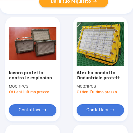
Dai il tuo requisito
lavoro protetto
Atex ha condotto
contro le esplosioni
l'industriale protetto
del vetro temperato
contro le esplosioni
MOQ:
1PCS
MOQ:
1PCS
della luce di
della lampada
Ottieni l'ultimo prezzo
Ottieni l'ultimo prezzo
inondazione di 2x4
principale
LED 200w
accendendo l'anti
prova di zona 1 120w
150w 185w
Contattaci
Contattaci