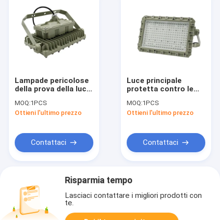
Lampade pericolose
Luce principale
della prova della luce
protetta contro le
di inondazione di
esplosioni
MOQ:
1PCS
MOQ:
1PCS
posizione di divisione
dell'inondazione del
Ottieni l'ultimo prezzo
Ottieni l'ultimo prezzo
1 della classe 1 ex
negozio della via
120lm w
dello schermo 150W
di abbagliamento del
garage del lotto di
Contattaci
Contattaci
posizione
Risparmia tempo
Lasciaci contattare i migliori prodotti con
te.