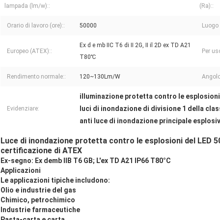
lampada (lm/w)::
(Ra)::
Orario di lavoro (ore)::
50000
Luogo 
Ex d e mb IIC T6 di II 2G, II il 2D ex TD A21
Europeo (ATEX)::
Per uso
T80℃
Rendimento normale::
120~130Lm/W
Angolo
illuminazione protetta contro le esplosioni
luci di inondazione di divisione 1 della clas
Evidenziare:
anti luce di inondazione principale esplos
Luce di inondazione protetta contro le esplosioni del LED
certificazione di ATEX
Ex-segno: Ex demb IIB T6 GB; L'ex TD A21 IP66 T80°C
Applicazioni
Le applicazioni tipiche includono:
Olio e industrie del gas
Chimico, petrochimico
Industrie farmaceutiche
Pasta-carta e carta