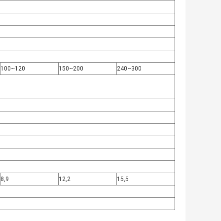
100~120
150~200
240~300
)
8,9
12,2
15,5