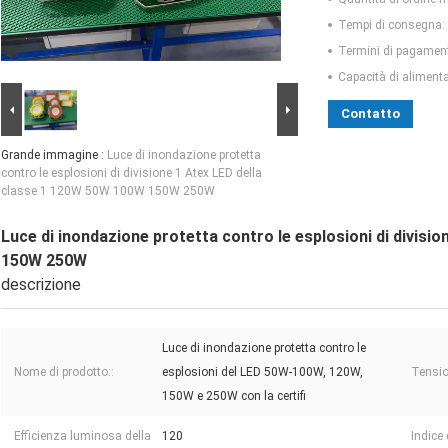
Tempi di consegna:
Termini di pagamen
Capacità di aliment
Contatto
Grande immagine :
Luce di inondazione protetta
contro le esplosioni di divisione 1 Atex LED della
classe 1 120W 50W 100W 150W 250W
Luce di inondazione protetta contro le esplosioni di divis
150W 250W
descrizione
Luce di inondazione protetta contro le
Nome di prodotto::
esplosioni del LED 50W-100W, 120W,
Tensio
150W e 250W con la certifi
Efficienza luminosa della
120
Indice