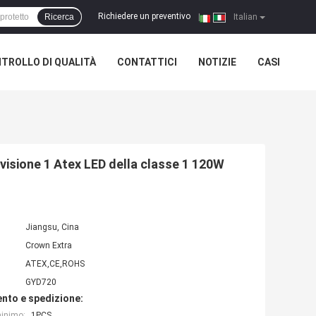
Richiedere un preventivo
Ricerca
|
Italian
TROLLO DI QUALITÀ
CONTATTICI
NOTIZIE
CASI
ivisione 1 Atex LED della classe 1 120W
Jiangsu, Cina
Crown Extra
ATEX,CE,ROHS
GYD720
nto e spedizione:
minimo:
1PCS