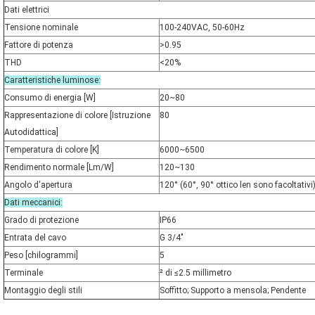
Dati elettrici
Tensione nominale
100-240VAC, 50-60Hz
Fattore di potenza
>0.95
THD
<20%
Caratteristiche luminose:
Consumo di energia [W]
20~80
Rappresentazione di colore [Istruzione 
80
Autodidattica]
Temperatura di colore [K]
6000~6500
Rendimento normale [Lm/W]
120~130
Angolo d'apertura
120° (60°, 90° ottico len sono facoltativi
Dati meccanici:
Grado di protezione
IP66
Entrata del cavo
G 3/4"
Peso [chilogrammi]
5
Terminale
² di ≤2.5 millimetro
Montaggio degli stili
Soffitto; Supporto a mensola; Pendente