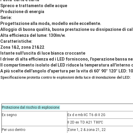
Spreco e trattamento delle acque
Produzione di energia
Serie:
Progettazione alla moda, modello esile eccellente.
Alloggio di buona qualità, buona prestazione su dissipazione di cal
Alta efficienza del lume: 130lm/w.
Caratteristiche:
Zona 1&2, zona 21&22
Istante sull'uscita di luce bianca croccante
I driver di alta efficienza ed i LED forniscono, l'operazione bassa ne
Il compartimento isolato del LED riduce la temperatura all'interno d
A più scelte dell'angolo d'apertura per la vita di 60° 90° 120° LED: 
Specificazione
protetta contro le esplosioni della luce di inondazione
del
LED
:
Protezione dal rischio di esplosione:
Ex segno
Ex d e mb IIC T6 di II 2G
II 2D ex TD A21 T80℃
Per uso dentro
Zone 1, 2 & zona 21, 22