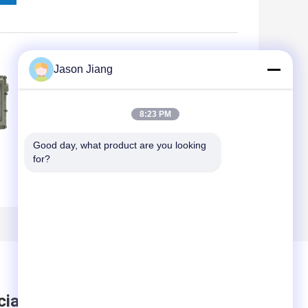
Jason Jiang
8:23 PM
Good day, what product are you looking 
for?
Luce di
Lampade
inondazione
pericolose della
di
principale
prova della luce di
protetta contro le
inondazione di
le
esplosioni
posizione di
temporanea
divisione 1 della
all'aperto Ip65
classe 1 ex 120lm
100w con il piatto
w
di alluminio
ciare messaggio