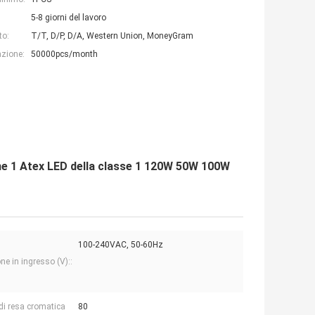
5-8 giorni del lavoro
to:
T/T, D/P, D/A, Western Union, MoneyGram
azione:
50000pcs/month
ione 1 Atex LED della classe 1 120W 50W 100W
100-240VAC, 50-60Hz
ne in ingresso (V)::
 di resa cromatica
80