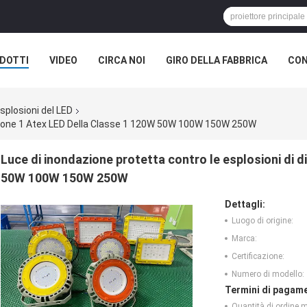
DOTTI
VIDEO
CIRCA NOI
GIRO DELLA FABBRICA
CON
splosioni del LED
visione 1 Atex LED Della Classe 1 120W 50W 100W 150W 250W
Luce di inondazione protetta contro le esplosioni di d
50W 100W 150W 250W
Dettagli:
Luogo di origine:
Marca:
Certificazione:
Numero di modello:
Termini di pagame
Quantità di ordine 