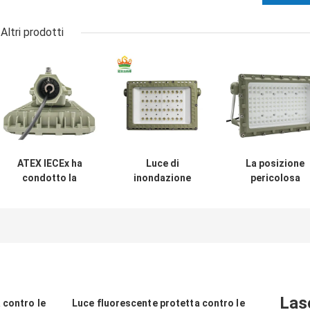
Altri prodotti
ATEX IECEx ha
Luce di
La posizione
condotto la
inondazione
pericolosa
lampada protetta
principale
funziona la luce 
contro le
protetta contro le
inondazione
esplosioni alto
esplosioni di area
protetta contro 
50W luminoso
pericolosa 100w
esplosioni del
150W 200W
Ip65
LED 50W 150W
250Watts
200W
impermeabile
Las
 contro le
Luce fluorescente protetta contro le