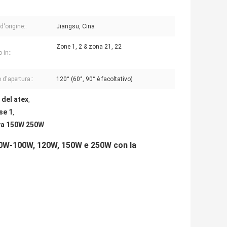
d'origine::
Jiangsu, Cina
Zone 1, 2 & zona 21, 22
 in::
 d'apertura::
120° (60°, 90° è facoltativo)
 del atex
,
se 1
,
iva 150W 250W
 50W-100W, 120W, 150W e 250W con la