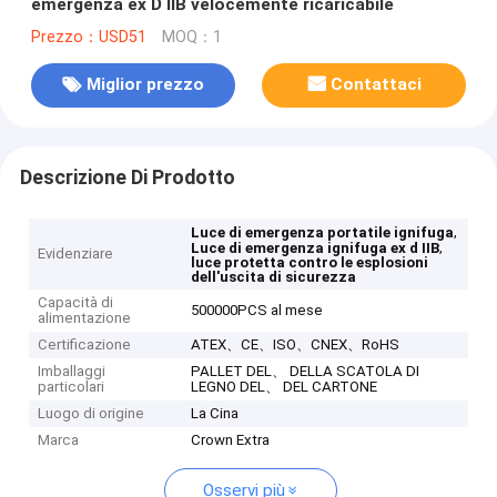
emergenza ex D IIB velocemente ricaricabile
Prezzo：USD51
MOQ：1
Miglior prezzo
Contattaci
Descrizione Di Prodotto
,
Luce di emergenza portatile ignifuga
,
Luce di emergenza ignifuga ex d IIB
Evidenziare
luce protetta contro le esplosioni
dell'uscita di sicurezza
Capacità di
500000PCS al mese
alimentazione
Certificazione
ATEX、CE、ISO、CNEX、RoHS
Imballaggi
PALLET DEL、 DELLA SCATOLA DI
particolari
LEGNO DEL、 DEL CARTONE
Luogo di origine
La Cina
Marca
Crown Extra
Osservi più