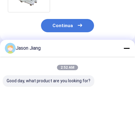
velocemente ricaricabile
Continua
Jason Jiang
Prodotti Raccomandati
2:52 AM
Good day, what product are you looking for?
Durata di vita
OEM Lampada
4500-6500K luc
50000h Luce
d'emergenza
emergenza di 
d'emergenza
ignifuga offrendo
a prova di esp
ignifuga BCJ
CRI Ra≥70 Perfetto
OEM adatte al
certificata per il
per il montaggio a
industriali
Miglior prezzo
Miglior prezzo
Miglior pr
montaggio a parete e
soffitto di parete in
pericolose