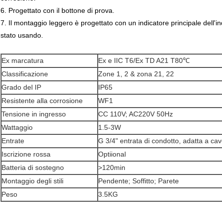
6. Progettato con il bottone di prova.
7. Il montaggio leggero è progettato con un indicatore principale dell'in
stato usando.
Ex marcatura
Ex e IIC T6/Ex TD A21 T80℃
Classificazione
Zone 1, 2 & zona 21, 22
Grado del IP
IP65
Resistente alla corrosione
WF1
Tensione in ingresso
CC 110V; AC220V 50Hz
Wattaggio
1.5-3W
Entrate
G 3/4" entrata di condotto, adatta a
Iscrizione rossa
Optiional
Batteria di sostegno
>120min
Montaggio degli stili
Pendente; Soffitto; Parete
Peso
3.5KG