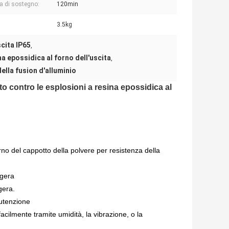
ia di sostegno:
120min
3.5kg
scita IP65
,
a epossidica al forno dell'uscita
,
ella fusion d'alluminio
to contro le esplosioni a resina epossidica al
rno del cappotto della polvere per resistenza della
ggera
gera.
nutenzione
cilmente tramite umidità, la vibrazione, o la