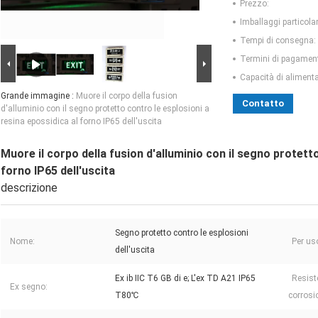
Prezzo:
Imballaggi particolar
Tempi di consegna:
Termini di pagamen
Capacità di aliment
Grande immagine :
Muore il corpo della fusion
Contatto
d'alluminio con il segno protetto contro le esplosioni a
resina epossidica al forno IP65 dell'uscita
Muore il corpo della fusion d'alluminio con il segno protett
forno IP65 dell'uscita
descrizione
Segno protetto contro le esplosioni
Nome:
Per us
dell'uscita
Ex ib IIC T6 GB di e; L'ex TD A21 IP65
Resist
Ex segno:
T80℃
corrosi