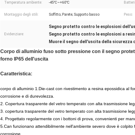
Temperatura ambiente:
-45℃~+60℃
Batter
Montaggio degli stili:
Soffitto; Parete; Supporto basso
Peso:
Segno protetto contro le esplosioni dell'u
Segno protetto contro le esplosioni a resin
Evidenziare:
Muore il segno dell'uscita della sicurezza d
Corpo di alluminio fuso sotto pressione con il segno protet
forno IP65 dell'uscita
Caratteristica:
corpo di alluminio 1.Die-cast con rivestimento a resina epossidica al fo
corrosione e di durevolezza.
2. Copertura trasparente del vetro temperato con alta trasmissione le
3. copertura trasparente del vetro temperato con alta trasmissione leg
4. Progettato regolarmente con i bottoni di prova, convenienti per ma
5.Can funzionano attendibilmente nell'ambiente severo dove è colpito fa
corrosione.