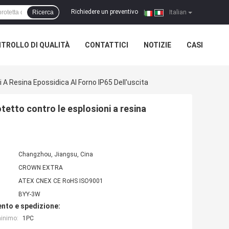
Richiedere un preventivo
Ricerca
|
Italian
TROLLO DI QUALITÀ
CONTATTICI
NOTIZIE
CASI
i A Resina Epossidica Al Forno IP65 Dell'uscita
otetto contro le esplosioni a resina
Changzhou, Jiangsu, Cina
CROWN EXTRA
ATEX CNEX CE RoHS ISO9001
BYY-3W
nto e spedizione:
minimo:
1PC