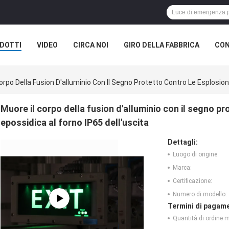
DOTTI
VIDEO
CIRCA NOI
GIRO DELLA FABBRICA
CON
orpo Della Fusion D'alluminio Con Il Segno Protetto Contro Le Esplosion
Muore il corpo della fusion d'alluminio con il segno pr
epossidica al forno IP65 dell'uscita
Dettagli:
Luogo di origine:
Marca:
Certificazione:
Numero di modello:
Termini di pagame
Quantità di ordine 