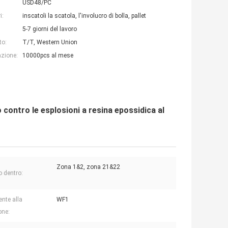
USD48/PC
i:
inscatoli la scatola, l'involucro di bolla, pallet
5-7 giorni del lavoro
to:
T/T, Western Union
azione:
10000pcs al mese
o contro le esplosioni a resina epossidica al
Zona 1&2, zona 21&22
o dentro:
ente alla
WF1
one: