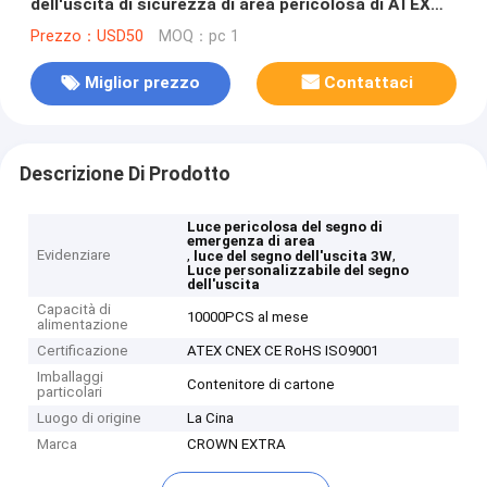
dell'uscita di sicurezza di area pericolosa di ATEX
personalizzabile per la zona 2 di zona 1
Prezzo：USD50
MOQ：pc 1
Miglior prezzo
Contattaci
Descrizione Di Prodotto
Luce pericolosa del segno di
emergenza di area
Evidenziare
,
,
luce del segno dell'uscita 3W
Luce personalizzabile del segno
dell'uscita
Capacità di
10000PCS al mese
alimentazione
Certificazione
ATEX CNEX CE RoHS ISO9001
Imballaggi
Contenitore di cartone
particolari
Luogo di origine
La Cina
Marca
CROWN EXTRA