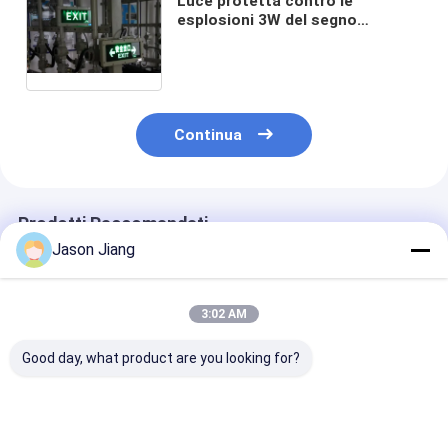
Luce protetta contro le
esplosioni 3W del segno
dell'uscita di sicurezza di area
pericolosa di ATEX
personalizzabile per la zona 2 di
zona 1
Continua
Prodotti Raccomandati
Jason Jiang
3:02 AM
Good day, what product are you looking for?
Lumi di uscita di
Luce di emergenza
Apparecchi di
emergenza a prova
antideflagrante da 2
illuminazione 