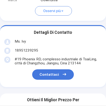
Marca
Crown Extra
Osservi più
Dettagli Di Contatto
Ms. Ivy
18951239295
#19 Phoenix RD, complesso industriale di TsaiLing,
città di Changzhou, Jiangsu, Cina 213144
Contattaci
Ottieni Il Miglior Prezzo Per