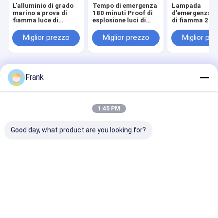
L'alluminio di grado
Tempo di emergenza
Lampada
marino a prova di
180 minuti Proof di
d'emergenza a
fiamma luce di
esplosione luci di
di fiamma 2 3
emergenza tensione
uscita di emergenza
22 Soluzione d
90-300VAC 24
montaggio di parete
illuminazione 
Miglior prezzo
Miglior prezzo
Miglior pr
36VDC soffitto di
soffitto scelta ideale
sicurezza dur
montaggio per
per luoghi pericolosi
per le aree per
parete adatto per
luoghi pericolosi
Casa
Circa noi
Contattaci
Desktop Site
Frank
Mappa del sito
Privacy Policy
Qualità
Illuminazione protetta contro le esplosioni del LED
Fabbrica
cinese.Copyright © 2025 crown extra lighting co. ltd. All Rights
1:45 PM
Reserved.
Good day, what product are you looking for?
Casa
Prodotti
Video