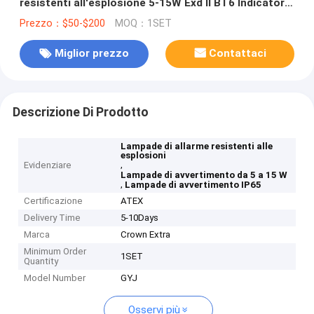
resistenti all'esplosione 5-15W Exd II BT6 Indicatore
con classificazione IP65
Prezzo：$50-$200
MOQ：1SET
Miglior prezzo
Contattaci
Descrizione Di Prodotto
Lampade di allarme resistenti alle
esplosioni
,
Evidenziare
Lampade di avvertimento da 5 a 15 W
,
Lampade di avvertimento IP65
Certificazione
ATEX
Delivery Time
5-10Days
Marca
Crown Extra
Minimum Order
1SET
Quantity
Model Number
GYJ
Osservi più