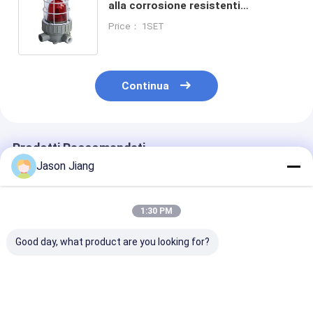
alla corrosione resistenti
all'esplosione 5-15W Exd II BT6
Price： 1SET
Indicatore con classificazione IP65
Continua
Prodotti Raccomandati
Jason Jiang
1:30 PM
Good day, what product are you looking for?
Luci anti-esplosione
Rosso Giallo Blu E
120180DB Luci
Luci anti-esplosione
Altri Colori Farfalle
allarme a prov
di allarme con 50000
di allarme di
esplosione Luc