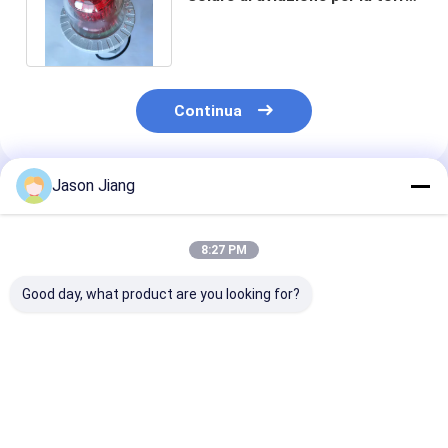
Crane Aircraft Warning T6
Continua
Jason Jiang
Prodotti Raccomandati
8:27 PM
Good day, what product are you looking for?
Luci di allarme
Durata di vita 50000
Luci di allarm
antideflagranti a
ore Atmosfera
antideflagranti
basso consumo
esplosiva Segnali di
con paralume
energetico da 5 a 40
avvertimento
interno rosso, 