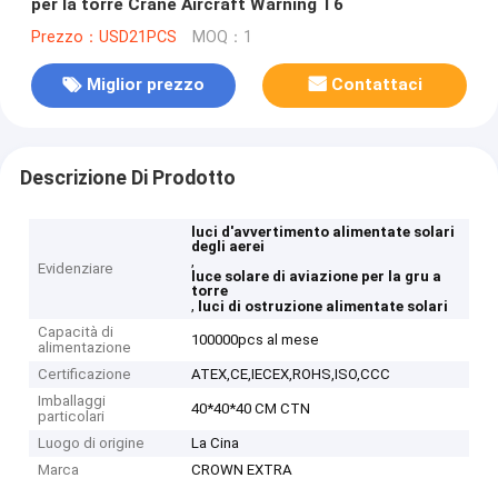
per la torre Crane Aircraft Warning T6
Prezzo：USD21PCS
MOQ：1
Miglior prezzo
Contattaci
Descrizione Di Prodotto
luci d'avvertimento alimentate solari
degli aerei
,
Evidenziare
luce solare di aviazione per la gru a
torre
,
luci di ostruzione alimentate solari
Capacità di
100000pcs al mese
alimentazione
Certificazione
ATEX,CE,IECEX,ROHS,ISO,CCC
Imballaggi
40*40*40 CM CTN
particolari
Luogo di origine
La Cina
Marca
CROWN EXTRA