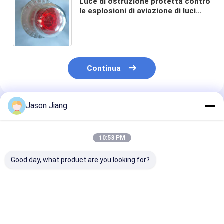
Luce di ostruzione protetta contro
le esplosioni di aviazione di luci
dell'allarme del LED AOL Marine
Industrial Gas Detector
Continua
Jason Jiang
Prodotti Raccomandati
10:53 PM
Good day, what product are you looking for?
Luci di allarme
Durata di vita 50000
Luci di allarm
antideflagranti a
ore Atmosfera
antideflagranti