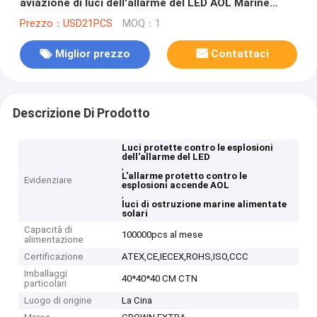
aviazione di luci dell'allarme del LED AOL Marine
Industrial Gas Detector
Prezzo：USD21PCS
MOQ：1
Miglior prezzo
Contattaci
Descrizione Di Prodotto
Luci protette contro le esplosioni
dell'allarme del LED
,
L'allarme protetto contro le
Evidenziare
esplosioni accende AOL
,
luci di ostruzione marine alimentate
solari
Capacità di
100000pcs al mese
alimentazione
Certificazione
ATEX,CE,IECEX,ROHS,ISO,CCC
Imballaggi
40*40*40 CM CTN
particolari
Luogo di origine
La Cina