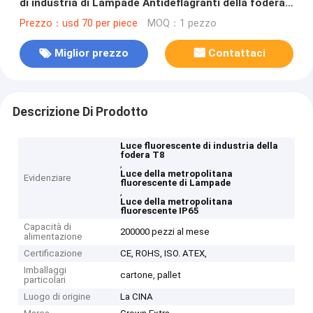
di industria di Lampade Antideflagranti della fodera
T8
Prezzo：usd 70 per piece
MOQ：1 pezzo
Miglior prezzo
Contattaci
Descrizione Di Prodotto
Luce fluorescente di industria della
fodera T8
,
Luce della metropolitana
Evidenziare
fluorescente di Lampade
,
Luce della metropolitana
fluorescente IP65
Capacità di
200000 pezzi al mese
alimentazione
Certificazione
CE, ROHS, ISO. ATEX,
Imballaggi
cartone, pallet
particolari
Luogo di origine
La CINA