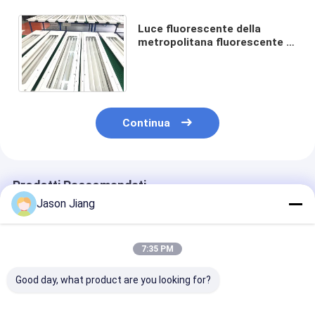
Luce fluorescente della
metropolitana fluorescente di
industria di Lampade
Antideflagranti della fodera
T8
Continua
Prodotti Raccomandati
Jason Jiang
7:35 PM
Good day, what product are you looking for?