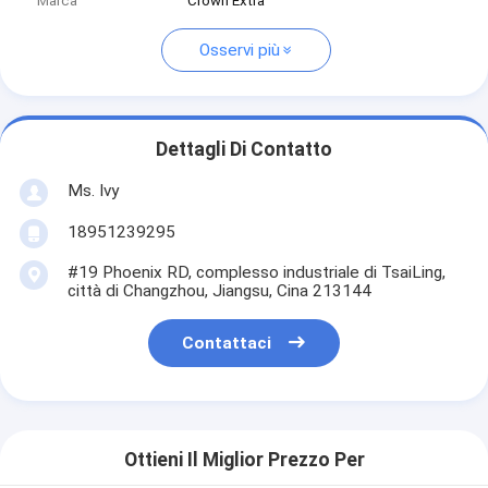
Marca
Crown Extra
Osservi più
Dettagli Di Contatto
Ms. Ivy
18951239295
#19 Phoenix RD, complesso industriale di TsaiLing,
città di Changzhou, Jiangsu, Cina 213144
Contattaci
Ottieni Il Miglior Prezzo Per