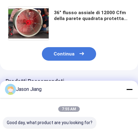
36" flusso assiale di 12000 Cfm
della parete quadrata protetta
contro le esplosioni a 30 pollici
del ventilatore centrifugo in
opposizione
Continua
Prodotti Raccomandati
Jason Jiang
7:55 AM
Good day, what product are you looking for?