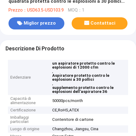
quadrata protetta contro le esplosioni a 30 pollici
del ventilatore centrifugo in opposizione
Prezzo：USD63.5-USD103.9
MOQ：1
Miglior prezzo
Contattaci
Descrizione Di Prodotto
un aspiratore protetto contro le
esplosioni di 12000 cfm
,
Aspiratore protetto contro le
Evidenziare
esplosioni a 30 pollici
,
supplemento protetto contro le
esplosioni dell'aspiratore 36
Capacità di
50000pcs/month
alimentazione
Certificazione
CE,RoHS,ATEX
Imballaggi
Contenitore di cartone
particolari
Luogo di origine
Changzhou, Jiangsu, Cina