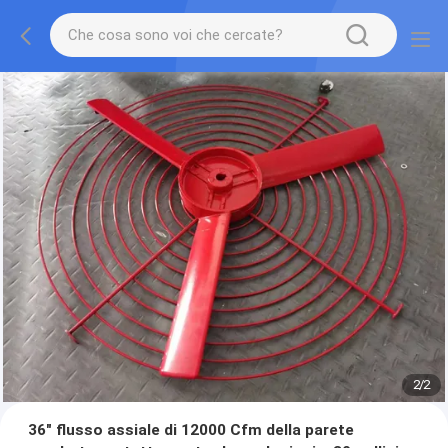
2
/
2
36" flusso assiale di 12000 Cfm della parete