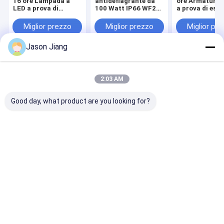
16 ore Lampada a
antideflagrante da
ore Armatura 
LED a prova di
100 Watt IP66 WF2
a prova di esp
esplosione Adatta
Protezione 30 Ore di
dotata di prot
per ambienti
Autonomia Adatta
IP66 WF2 Adat
Miglior prezzo
Miglior prezzo
Miglior pr
pericolosi Soluzione
per l'illuminazione di
all'illuminazio
di illuminazione per
aree industriali
delle zone per
Jason Jiang
la sicurezza
pericolose
industriale
Casa
Circa noi
Contattaci
Desktop Site
Mappa del sito
Privacy Policy
2:03 AM
Qualità
Illuminazione protetta contro le esplosioni del LED
Fabbrica
cinese.Copyright © 2026 crown extra lighting co. ltd. All Rights
Good day, what product are you looking for?
Reserved.
Casa
Prodotti
Video