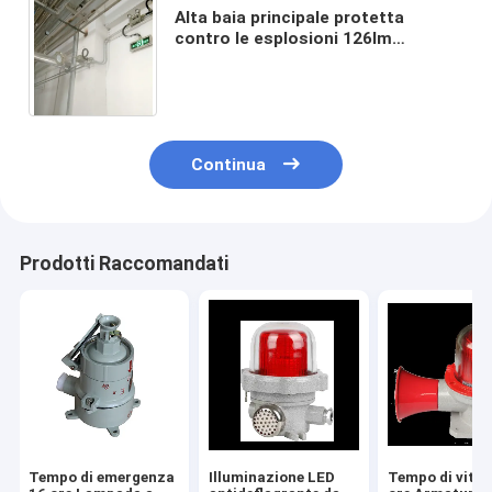
Alta baia principale protetta
contro le esplosioni 126lm
d'accensione industriale W Pan
American Waterproof della
lampada
Continua
Prodotti Raccomandati
Tempo di emergenza
Illuminazione LED
Tempo di vita