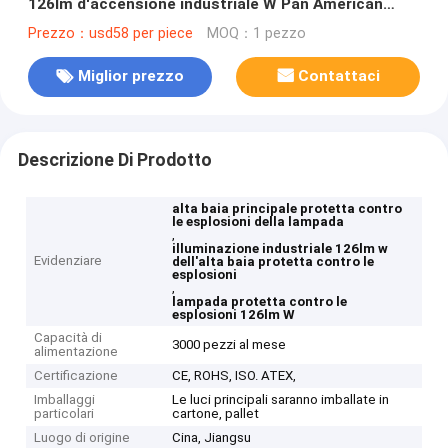
126lm d'accensione industriale W Pan American
Waterproof della lampada
Prezzo：usd58 per piece
MOQ：1 pezzo
Miglior prezzo
Contattaci
Descrizione Di Prodotto
alta baia principale protetta contro
le esplosioni della lampada
,
illuminazione industriale 126lm w
Evidenziare
dell'alta baia protetta contro le
esplosioni
,
lampada protetta contro le
esplosioni 126lm W
Capacità di
3000 pezzi al mese
alimentazione
Certificazione
CE, ROHS, ISO. ATEX,
Imballaggi
Le luci principali saranno imballate in
particolari
cartone, pallet
Luogo di origine
Cina, Jiangsu