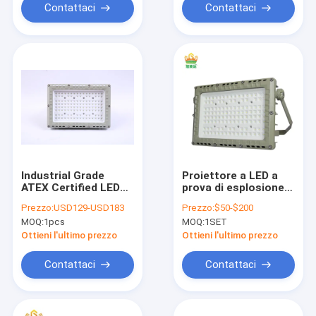
esterni
IECEx
Contattaci
Contattaci
Industrial Grade
Proiettore a LED a
ATEX Certified LED
prova di esplosione
Floodlight for Safe
per zone pericolose
Prezzo:
USD129-USD183
Prezzo:
$50-$200
and Lighting in
con tensione
MOQ:
1pcs
MOQ:
1SET
Hazardous
nominale AC100-
Environments
277V
Ottieni l'ultimo prezzo
Ottieni l'ultimo prezzo
Contattaci
Contattaci