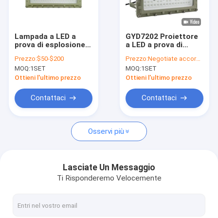
Circa noi
Giro della fabbrica
Lampada a LED a
GYD7202 Proiettore
prova di esplosione
a LED a prova di
Controllo di qualità
ad efficienza
esplosione per la
Prezzo:
$50-$200
Prezzo:
Negotiate according to buyer's requirements
luminosa con durata
zona 1/2 100W
MOQ:
1SET
MOQ:
1SET
prolungata superiore
135lm/W 4000K
Contattici
a 50000 ore
Ottieni l'ultimo prezzo
Ottieni l'ultimo prezzo
Notizie
Contattaci
Contattaci
Casi
Osservi più
Illuminazione protetta contro le esplosioni del LED
Lasciate Un Messaggio
Ti Risponderemo Velocemente
Alte luci protette contro le esplosioni della baia del LED
Luce di inondazione protetta contro le esplosioni del LED