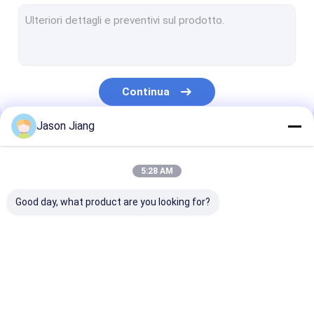
Luce fluorescente protetta contro le esplosioni
Luce di emergenza ignifuga
Pannelli di controllo ignifughi
Continua
Scatola di giunzione protetta contro le esplosioni
Jason Jiang
Commutatore protetto contro le esplosioni
Le Nostre Categorie
Spina ed incavo protetti contro le esplosioni
5:28 AM
Aspiratore protetto contro le esplosioni
Good day, what product are you looking for?
Protetto contro le esplosioni NASCOSTO
Luci protette contro le esplosioni dell'allarme
Illuminazione
Alte luci protette
Luce di inonda
Ex ghiandola di cavo della prova
protetta contro le
contro le esplosioni
protetta contr
esplosioni del LED
della baia del LED
esplosioni del