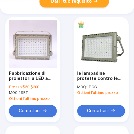
Dai il tuo requisito
Fabbricazione di
le lampadine
proiettori a LED a
protette contro le
prova di esplosione
esplosioni del
Prezzo:
$50-$200
MOQ:
1PCS
IP66 con opzioni CCT
proiettore LED 200
MOQ:
1SET
Ottieni l'ultimo prezzo
da 3000-5700K e
watt hanno condotto
durata di vita di
l'angolo d'apertura
Ottieni l'ultimo prezzo
50000H
120 gradi
Contattaci
Contattaci