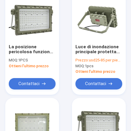
La posizione
Luce di inondazione
pericolosa funziona
principale protetta
la luce di inondazione
contro le esplosioni
MOQ:
1PCS
Prezzo:
usd25-85 per piece
protetta contro le
impermeabile Ip65
Ottieni l'ultimo prezzo
MOQ:
1pcs
esplosioni del LED
10W 20W 50W 100W
50W 150W 200W
200w
Ottieni l'ultimo prezzo
impermeabile
Contattaci
Contattaci
Casa
Prodotti
Video