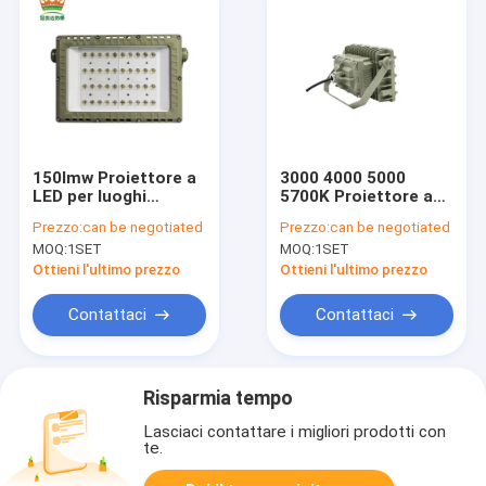
150lmw Proiettore a
3000 4000 5000
LED per luoghi
5700K Proiettore a
pericolosi con
LED intrinsecamente
Prezzo:
can be negotiated
Prezzo:
can be negotiated
lampada a perline
sicuro Protezione
MOQ:
1SET
MOQ:
1SET
CREE Soluzione di
IP66 WF2 Ideale per
illuminazione
l'illuminazione
Ottieni l'ultimo prezzo
Ottieni l'ultimo prezzo
duratura per
esterna delle aree
ambienti industriali
pericolose
Contattaci
Contattaci
Risparmia tempo
Lasciaci contattare i migliori prodotti con
te.