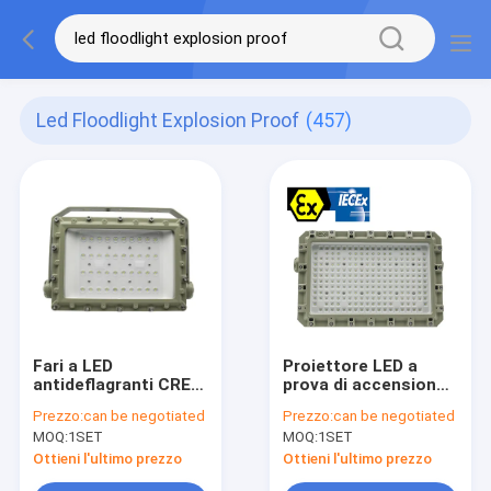
Led Floodlight Explosion Proof
(457)
Fari a LED
Proiettore LED a
antideflagranti CREE
prova di accensione
Lamp Beads,
a parete a prova di
Prezzo:
can be negotiated
Prezzo:
can be negotiated
illuminazione a prova
esplosione a prova di
MOQ:
1SET
MOQ:
1SET
di esplosione, durata
esplosione a prova di
50000 ore, adatti per
esplosione
Ottieni l'ultimo prezzo
Ottieni l'ultimo prezzo
ambienti industriali
certificato da ATEX