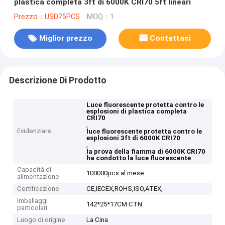
plastica completa 3ft di 6000K CRI70 5ft lineari
Prezzo：USD75PCS
MOQ：1
Miglior prezzo
Contattaci
Descrizione Di Prodotto
Luce fluorescente protetta contro le
esplosioni di plastica completa
CRI70
,
Evidenziare
luce fluorescente protetta contro le
esplosioni 3ft di 6000K CRI70
,
la prova della fiamma di 6000K CRI70
ha condotto la luce fluorescente
Capacità di
100000pcs al mese
alimentazione
Certificazione
CE,IECEX,ROHS,ISO,ATEX,
Imballaggi
142*25*17CM CTN
particolari
Luogo di origine
La Cina