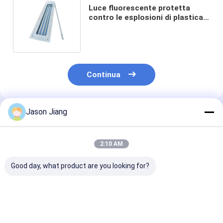
Luce fluorescente protetta
contro le esplosioni di plastica
completa 3ft di 6000K CRI70 5ft
lineari
Continua
Jason Jiang
Prodotti Raccomandati
2:10 AM
Good day, what product are you looking for?
50000 Ore di Durata
Lampada
Apparecchio d