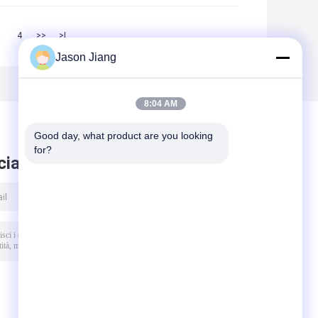
3
4
>>
>|
Jason Jiang
8:04 AM
Good day, what product are you looking 
for?
ciare messaggio