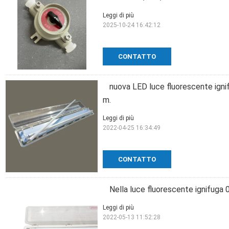
Leggi di più
2025-10-24 16:42:12
CONTATTO
nuova LED luce fluorescente ignif
m.
Leggi di più
2022-04-25 16:34:49
CONTATTO
Nella luce fluorescente ignifuga 0
Leggi di più
2022-05-13 11:52:28