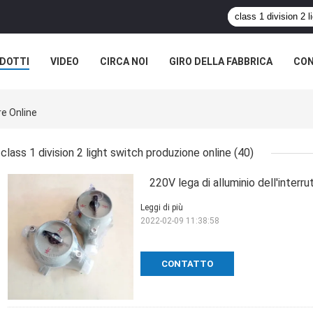
DOTTI
VIDEO
CIRCA NOI
GIRO DELLA FABBRICA
CON
re Online
class 1 division 2 light switch produzione online
(40)
220V lega di alluminio dell'interru
Leggi di più
2022-02-09 11:38:58
CONTATTO