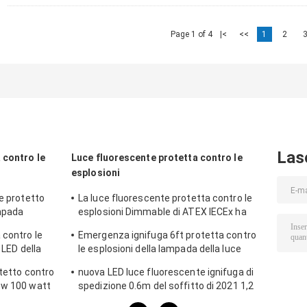
Page 1 of 4
|<
<<
1
2
Las
 contro le
Luce fluorescente protetta contro le
esplosioni
le protetto
La luce fluorescente protetta contro le
ampada
esplosioni Dimmable di ATEX IECEx ha
prova di
condotto la luce T5 T8 della
 contro le
Emergenza ignifuga 6ft protetta contro
metropolitana
 LED della
le esplosioni della lampada della luce
50W 250W
fluorescente 590mm di acciaio
otetto contro
nuova LED luce fluorescente ignifuga di
inossidabile
0w 100 watt
spedizione 0.6m del soffitto di 2021 1,2
m.