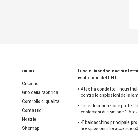
circa
Luce di inondazione protetta
esplosioni del LED
Circa noi
Atex ha condotto l'industria
Giro della fabbrica
contro le esplosioni della l
Controllo di qualità
principale accendendo l'anti 
Luce di inondazione protetta
zona 1 120w 150w 185w
Contattici
esplosioni di divisione 1 Atex
classe 1 120W 50W 100W 1
Notizie
4' baldacchino principale pr
Sitemap
le esplosioni che accende 6